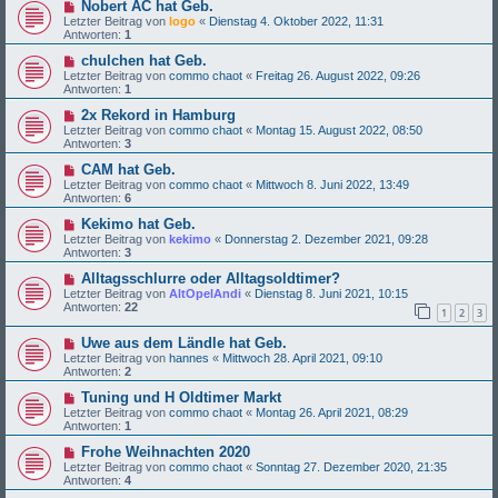
Nobert AC hat Geb.
Letzter Beitrag von
logo
«
Dienstag 4. Oktober 2022, 11:31
Antworten:
1
chulchen hat Geb.
Letzter Beitrag von
commo chaot
«
Freitag 26. August 2022, 09:26
Antworten:
1
2x Rekord in Hamburg
Letzter Beitrag von
commo chaot
«
Montag 15. August 2022, 08:50
Antworten:
3
CAM hat Geb.
Letzter Beitrag von
commo chaot
«
Mittwoch 8. Juni 2022, 13:49
Antworten:
6
Kekimo hat Geb.
Letzter Beitrag von
kekimo
«
Donnerstag 2. Dezember 2021, 09:28
Antworten:
3
Alltagsschlurre oder Alltagsoldtimer?
Letzter Beitrag von
AltOpelAndi
«
Dienstag 8. Juni 2021, 10:15
Antworten:
22
1
2
3
Uwe aus dem Ländle hat Geb.
Letzter Beitrag von
hannes
«
Mittwoch 28. April 2021, 09:10
Antworten:
2
Tuning und H Oldtimer Markt
Letzter Beitrag von
commo chaot
«
Montag 26. April 2021, 08:29
Antworten:
1
Frohe Weihnachten 2020
Letzter Beitrag von
commo chaot
«
Sonntag 27. Dezember 2020, 21:35
Antworten:
4