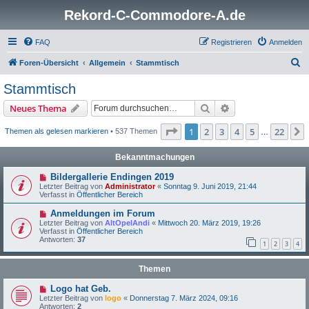
Rekord-C-Commodore-A.de
FAQ
Registrieren
Anmelden
S
Foren-Übersicht
Allgemein
Stammtisch
u
Stammtisch
c
Suche
Erweiterte Suche
Neues Thema
h
e
Seite
1
von
22
1
2
3
4
5
22
Themen als gelesen markieren
• 537 Themen
…
Bekanntmachungen
Bildergallerie Endingen 2019
Letzter Beitrag von
Administrator
«
Sonntag 9. Juni 2019, 21:44
Verfasst in
Öffentlicher Bereich
Anmeldungen im Forum
Letzter Beitrag von
AltOpelAndi
«
Mittwoch 20. März 2019, 19:26
Verfasst in
Öffentlicher Bereich
Antworten:
37
1
2
3
4
Themen
Logo hat Geb.
Letzter Beitrag von
logo
«
Donnerstag 7. März 2024, 09:16
Antworten:
2