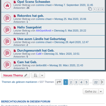
Opel Scene Schweden
Letzter Beitrag von
commo chaot
«
Montag 7. September 2020, 11:45
Antworten:
26
1
2
3
Rekordos hat geb.
Letzter Beitrag von
commo chaot
«
Montag 25. Mai 2020, 15:06
Antworten:
1
Hallo Saargebiet
Letzter Beitrag von
AltOpelAndi
«
Dienstag 5. Mai 2020, 20:22
Antworten:
2
Uwe ausm Ländle hat Geburtstag
Letzter Beitrag von
commo chaot
«
Dienstag 28. April 2020, 12:47
Antworten:
2
Durchgewurstelt hat Geb.
Letzter Beitrag von
CaM
«
Dienstag 31. März 2020, 10:51
Antworten:
5
Cam hat Geb.
Letzter Beitrag von
binford66
«
Montag 30. März 2020, 21:43
Antworten:
5
Neues Thema
Seite
1
von
22
1
2
3
4
5
22
Themen als gelesen markieren
• 537 Themen
…
Gehe zu
BERECHTIGUNGEN IN DIESEM FORUM
Du darfst
keine
neuen Themen in diesem Forum erstellen.