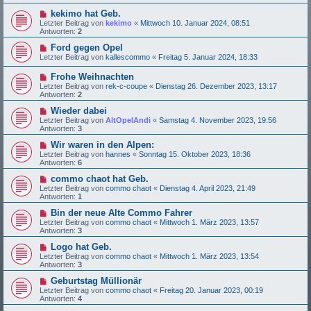
kekimo hat Geb.
Letzter Beitrag von
kekimo
«
Mittwoch 10. Januar 2024, 08:51
Antworten:
2
Ford gegen Opel
Letzter Beitrag von
kallescommo
«
Freitag 5. Januar 2024, 18:33
Frohe Weihnachten
Letzter Beitrag von
rek-c-coupe
«
Dienstag 26. Dezember 2023, 13:17
Antworten:
2
Wieder dabei
Letzter Beitrag von
AltOpelAndi
«
Samstag 4. November 2023, 19:56
Antworten:
3
Wir waren in den Alpen:
Letzter Beitrag von
hannes
«
Sonntag 15. Oktober 2023, 18:36
Antworten:
6
commo chaot hat Geb.
Letzter Beitrag von
commo chaot
«
Dienstag 4. April 2023, 21:49
Antworten:
1
Bin der neue Alte Commo Fahrer
Letzter Beitrag von
commo chaot
«
Mittwoch 1. März 2023, 13:57
Antworten:
3
Logo hat Geb.
Letzter Beitrag von
commo chaot
«
Mittwoch 1. März 2023, 13:54
Antworten:
3
Geburtstag Müllionär
Letzter Beitrag von
commo chaot
«
Freitag 20. Januar 2023, 00:19
Antworten:
4