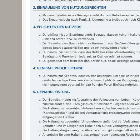
Der Nutzungsvertrag wird auf unbestimmte Zeit geschlossen und kan
2. EINRÄUMUNG VON NUTZUNGSRECHTEN
Mit dem Erstellen eines Beitrags erteilst du dem Betreiber ein ein
Das Nutzungsrecht nach Punkt 2, Unterpunkt a bleibt auch nach 
3. PFLICHTEN DES NUTZERS
Du erklärst mit der Erstellung eines Beitrags, dass er keine Inhalt
Bilder zu setzen bzw. zu verwenden.
Der Betreiber des Boards übt das Hausrecht aus. Bei Verstößen g
dieses Boards ausschließen und dir ein Hausverbot erteilen.
Du nimmst zur Kenntnis, dass der Betreiber keine Verantwortung für 
Beiträge und Funktionen jederzeit zu löschen oder zu sperren.
Du gestattest dem Betreiber darüber hinaus, deine Beiträge abzuä
4. GENERAL PUBLIC LICENSE
Du nimmst zur Kenntnis, dass es sich bei phpBB um eine unter der 
deutschsprachige Community unter www.phpbb.de zur Verfügung gest
nicht untersagen oder auf Inhalte fremder Foren Einfluss nehmen.
5. GEWÄHRLEISTUNG
Der Betreiber haftet mit Ausnahme der Verletzung von Leben, Körper
zurückzuführen sind. Dies gilt auch für mittelbare Folgeschäden 
Die Haftung ist gegenüber Verbrauchern außer bei vorsätzlichem o
(Kardinalpflichten) auf die bei Vertragsschluss typischerweise vo
entgangenen Gewinn.
Die Haftung ist gegenüber Unternehmern außer bei der Verletzung 
Schäden und im Übrigen der Höhe nach auf die vertragstypischen 
Die Haftungsbegrenzung der Absätze a bis c gilt sinngemäß auch zu
Ansprüche für eine Haftung aus zwingendem nationalem Recht blei