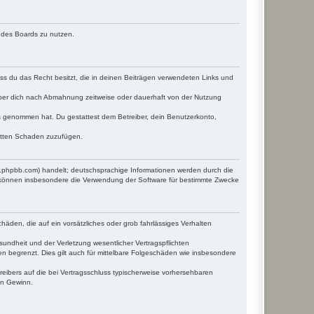
n des Boards zu nutzen.
dass du das Recht besitzt, die in deinen Beiträgen verwendeten Links und
iber dich nach Abmahnung zeitweise oder dauerhaft von der Nutzung
tnis genommen hat. Du gestattest dem Betreiber, dein Benutzerkonto,
ritten Schaden zuzufügen.
w.phpbb.com) handelt; deutschsprachige Informationen werden durch die
e können insbesondere die Verwendung der Software für bestimmte Zwecke
häden, die auf ein vorsätzliches oder grob fahrlässiges Verhalten
undheit und der Verletzung wesentlicher Vertragspflichten
n begrenzt. Dies gilt auch für mittelbare Folgeschäden wie insbesondere
eibers auf die bei Vertragsschluss typischerweise vorhersehbaren
en Gewinn.