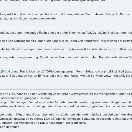
n von beiden Seiten ohne Einhaltung einer Frist jederzeit gekündigt werden.
faches, zeitlich und räumlich unbeschränktes und unentgeltliches Recht, deinen Beitrag im Rahme
Kündigung des Nutzungsvertrages bestehen.
e enthält, die gegen geltendes Recht oder die guten Sitten verstoßen. Du erklärst insbesondere, 
egen diese Nutzungsbedingungen oder anderer im Board veröffentlichten Regeln kann der Betre
die Inhalte von Beiträgen übernimmt, die er nicht selbst erstellt hat oder die er nicht zur Kenn
ndern, sofern sie gegen o. g. Regeln verstoßen oder geeignet sind, dem Betreiber oder einem D
„
GNU General Public License v2
“ (GPL) bereitgestellten Foren-Software von phpBB Limited (ww
ellt. Beide haben keinen Einfluss auf die Art und Weise, wie die Software verwendet wird. Si
 und Gesundheit und der Verletzung wesentlicher Vertragspflichten (Kardinalpflichten) nur für Sc
wie insbesondere entgangenen Gewinn.
der grob fahrlässigem Verhalten oder bei Schäden aus der Verletzung von Leben, Körper und Ges
rhersehbaren Schäden und im übrigen der Höhe nach auf die vertragstypischen Durchschnittsschäde
von Leben, Körper und Gesundheit oder vorsätzlichem oder grob fahrlässigem Verhalten des Betr
Durchschnittsschäden begrenzt. Dies gilt auch für mittelbare Schäden, insbesondere entgangen
gunsten der Mitarbeiter und Erfüllungsgehilfen des Betreibers.
ben unberührt.