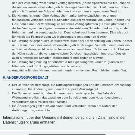
und der Verletzung wesentlicher Vertragspflichten (Kardinalpflichten) nur für Schäden,
die auf ein vorsätzliches oder grob fahrlässiges Verhalten zurückzuführen sind. Dies
gilt auch für mittelbare Folgeschäden wie insbesondere entgangenen Gewinn.
Die Haftung ist gegenüber Verbrauchern außer bei vorsätzlichem oder grob
fahrlässigem Verhalten oder bei Schäden aus der Verletzung von Leben, Körper und
Gesundheit und der Verletzung wesentlicher Vertragspflichten (Kardinalpflichten) auf
die bei Vertragsschluss typischerweise vorhersehbaren Schäden und im übrigen der
Höhe nach auf die vertragstypischen Durchschnittsschäden begrenzt. Dies gilt auch
für mittelbare Folgeschäden wie insbesondere entgangenen Gewinn.
Die Haftung ist gegenüber Unternehmern außer bei der Verletzung von Leben, Körper
und Gesundheit oder vorsätzlichem oder grob fahrlässigem Verhalten des Betreibers
auf die bei Vertragsschluss typischerweise vorhersehbaren Schäden und im Übrigen
der Höhe nach auf die vertragstypischen Durchschnittsschäden begrenzt. Dies gilt
auch für mittelbare Schäden, insbesondere entgangenen Gewinn.
Die Haftungsbegrenzung der Absätze a bis c gilt sinngemäß auch zugunsten der
Mitarbeiter und Erfüllungsgehilfen des Betreibers.
Ansprüche für eine Haftung aus zwingendem nationalem Recht bleiben unberührt.
6. ÄNDERUNGSVORBEHALT
Der Betreiber ist berechtigt, die Nutzungsbedingungen und die Datenschutzerklärung
zu ändern. Die Änderung wird dem Nutzer per E-Mail mitgeteilt.
Der Nutzer ist berechtigt, den Änderungen zu widersprechen. Im Falle des
Widerspruchs erlischt das zwischen dem Betreiber und dem Nutzer bestehende
Vertragsverhältnis mit sofortiger Wirkung.
Die Änderungen gelten als anerkannt und verbindlich, wenn der Nutzer den
Änderungen zugestimmt hat.
Informationen über den Umgang mit deinen persönlichen Daten sind in der
Datenschutzerklärung enthalten.