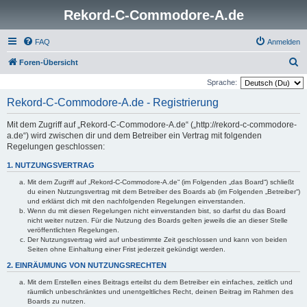
Rekord-C-Commodore-A.de
FAQ
Anmelden
S
Foren-Übersicht
u
Sprache:
c
Rekord-C-Commodore-A.de - Registrierung
h
Mit dem Zugriff auf „Rekord-C-Commodore-A.de“ („http://rekord-c-commodore-
e
a.de“) wird zwischen dir und dem Betreiber ein Vertrag mit folgenden
Regelungen geschlossen:
1. NUTZUNGSVERTRAG
Mit dem Zugriff auf „Rekord-C-Commodore-A.de“ (im Folgenden „das Board“) schließt
du einen Nutzungsvertrag mit dem Betreiber des Boards ab (im Folgenden „Betreiber“)
und erklärst dich mit den nachfolgenden Regelungen einverstanden.
Wenn du mit diesen Regelungen nicht einverstanden bist, so darfst du das Board
nicht weiter nutzen. Für die Nutzung des Boards gelten jeweils die an dieser Stelle
veröffentlichten Regelungen.
Der Nutzungsvertrag wird auf unbestimmte Zeit geschlossen und kann von beiden
Seiten ohne Einhaltung einer Frist jederzeit gekündigt werden.
2. EINRÄUMUNG VON NUTZUNGSRECHTEN
Mit dem Erstellen eines Beitrags erteilst du dem Betreiber ein einfaches, zeitlich und
räumlich unbeschränktes und unentgeltliches Recht, deinen Beitrag im Rahmen des
Boards zu nutzen.