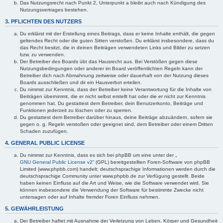
Das Nutzungsrecht nach Punkt 2, Unterpunkt a bleibt auch nach Kündigung des
Nutzungsvertrages bestehen.
3. PFLICHTEN DES NUTZERS
Du erklärst mit der Erstellung eines Beitrags, dass er keine Inhalte enthält, die gegen
geltendes Recht oder die guten Sitten verstoßen. Du erklärst insbesondere, dass du
das Recht besitzt, die in deinen Beiträgen verwendeten Links und Bilder zu setzen
bzw. zu verwenden.
Der Betreiber des Boards übt das Hausrecht aus. Bei Verstößen gegen diese
Nutzungsbedingungen oder anderer im Board veröffentlichten Regeln kann der
Betreiber dich nach Abmahnung zeitweise oder dauerhaft von der Nutzung dieses
Boards ausschließen und dir ein Hausverbot erteilen.
Du nimmst zur Kenntnis, dass der Betreiber keine Verantwortung für die Inhalte von
Beiträgen übernimmt, die er nicht selbst erstellt hat oder die er nicht zur Kenntnis
genommen hat. Du gestattest dem Betreiber, dein Benutzerkonto, Beiträge und
Funktionen jederzeit zu löschen oder zu sperren.
Du gestattest dem Betreiber darüber hinaus, deine Beiträge abzuändern, sofern sie
gegen o. g. Regeln verstoßen oder geeignet sind, dem Betreiber oder einem Dritten
Schaden zuzufügen.
4. GENERAL PUBLIC LICENSE
Du nimmst zur Kenntnis, dass es sich bei phpBB um eine unter der „
GNU General Public License v2
“ (GPL) bereitgestellten Foren-Software von phpBB
Limited (www.phpbb.com) handelt; deutschsprachige Informationen werden durch die
deutschsprachige Community unter www.phpbb.de zur Verfügung gestellt. Beide
haben keinen Einfluss auf die Art und Weise, wie die Software verwendet wird. Sie
können insbesondere die Verwendung der Software für bestimmte Zwecke nicht
untersagen oder auf Inhalte fremder Foren Einfluss nehmen.
5. GEWÄHRLEISTUNG
Der Betreiber haftet mit Ausnahme der Verletzung von Leben, Körper und Gesundheit