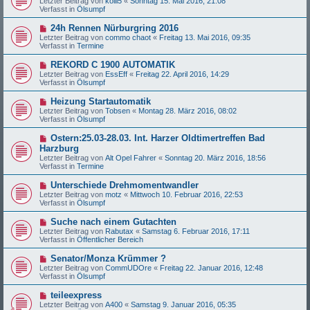
Letzter Beitrag von
kolli5
«
Sonntag 15. Mai 2016, 21:08
e
u
g
Verfasst in
Ölsumpf
i
e
t
r
N
24h Rennen Nürburgring 2016
r
B
e
a
Letzter Beitrag von
commo chaot
«
Freitag 13. Mai 2016, 09:35
e
u
g
Verfasst in
Termine
i
e
t
r
N
REKORD C 1900 AUTOMATIK
r
B
e
a
Letzter Beitrag von
EssEff
«
Freitag 22. April 2016, 14:29
e
u
g
Verfasst in
Ölsumpf
i
e
t
r
N
Heizung Startautomatik
r
B
e
a
Letzter Beitrag von
Tobsen
«
Montag 28. März 2016, 08:02
e
u
g
Verfasst in
Ölsumpf
i
e
t
r
N
Ostern:25.03-28.03. Int. Harzer Oldtimertreffen Bad
r
B
e
a
Harzburg
e
u
g
Letzter Beitrag von
i
Alt Opel Fahrer
«
Sonntag 20. März 2016, 18:56
e
Verfasst in
t
Termine
r
r
B
a
N
Unterschiede Drehmomentwandler
e
g
e
Letzter Beitrag von
i
motz
«
Mittwoch 10. Februar 2016, 22:53
u
Verfasst in
t
Ölsumpf
e
r
r
a
N
Suche nach einem Gutachten
B
g
e
Letzter Beitrag von
Rabutax
«
Samstag 6. Februar 2016, 17:11
e
u
Verfasst in
Öffentlicher Bereich
i
e
t
r
N
Senator/Monza Krümmer ?
r
B
e
a
Letzter Beitrag von
CommUDOre
«
Freitag 22. Januar 2016, 12:48
e
u
g
Verfasst in
Ölsumpf
i
e
t
r
N
teileexpress
r
B
e
a
Letzter Beitrag von
A400
«
Samstag 9. Januar 2016, 05:35
e
u