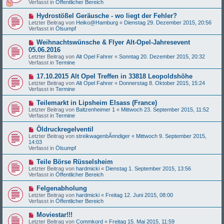
g
Verfasst in
Öffentlicher Bereich
i
e
t
r
N
Hydrostößel Geräusche - wo liegt der Fehler?
r
B
e
a
Letzter Beitrag von
Heiko@Hamburg
«
Dienstag 29. Dezember 2015, 20:56
e
u
g
Verfasst in
Ölsumpf
i
e
t
r
N
Weihnachtswünsche & Flyer Alt-Opel-Jahresevent
r
B
e
a
05.06.2016
e
u
g
Letzter Beitrag von
i
Alt Opel Fahrer
«
Sonntag 20. Dezember 2015, 20:32
e
Verfasst in
t
Termine
r
r
B
a
N
17.10.2015 Alt Opel Treffen in 33818 Leopoldshöhe
e
g
e
Letzter Beitrag von
i
Alt Opel Fahrer
«
Donnerstag 8. Oktober 2015, 15:24
u
Verfasst in
t
Termine
e
r
r
a
N
Teilemarkt in Lipsheim Elsass (France)
B
g
e
Letzter Beitrag von
Baltzenheimer 1
«
Mittwoch 23. September 2015, 11:52
e
u
Verfasst in
Termine
i
e
t
r
N
Öldruckregelventil
r
B
e
a
Letzter Beitrag von
streikwagenbÃ¤ndiger
«
Mittwoch 9. September 2015,
e
u
g
14:03
i
e
Verfasst in
Ölsumpf
t
r
r
B
N
Teile Börse Rüsselsheim
a
e
e
g
Letzter Beitrag von
hardmicki
«
Dienstag 1. September 2015, 13:56
i
u
Verfasst in
Öffentlicher Bereich
t
e
r
r
N
Felgenabholung
a
B
e
g
Letzter Beitrag von
hardmicki
«
Freitag 12. Juni 2015, 08:00
e
u
Verfasst in
Öffentlicher Bereich
i
e
t
r
N
Moviestar!!!
r
B
e
a
Letzter Beitrag von
Commkord
«
Freitag 15. Mai 2015, 11:59
e