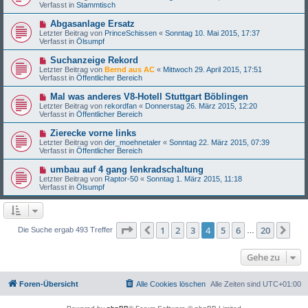
u
g
Verfasst in
Stammtisch
i
e
t
r
N
Abgasanlage Ersatz
r
B
e
a
Letzter Beitrag von
PrinceSchissen
«
Sonntag 10. Mai 2015, 17:37
e
u
g
Verfasst in
Ölsumpf
i
e
t
r
N
Suchanzeige Rekord
r
B
e
a
Letzter Beitrag von
Bernd aus AC
«
Mittwoch 29. April 2015, 17:51
e
u
g
Verfasst in
Öffentlicher Bereich
i
e
t
r
N
Mal was anderes V8-Hotell Stuttgart Böblingen
r
B
e
a
Letzter Beitrag von
rekordfan
«
Donnerstag 26. März 2015, 12:20
e
u
g
Verfasst in
Öffentlicher Bereich
i
e
t
r
N
Zierecke vorne links
r
B
e
a
Letzter Beitrag von
der_moehnetaler
«
Sonntag 22. März 2015, 07:39
e
u
g
Verfasst in
Öffentlicher Bereich
i
e
t
r
N
umbau auf 4 gang lenkradschaltung
r
B
e
a
Letzter Beitrag von
Raptor-50
«
Sonntag 1. März 2015, 11:18
e
u
g
Verfasst in
Ölsumpf
i
e
t
r
r
B
a
e
g
i
Seite
4
von
20
1
2
3
4
5
6
20
Vorherige
Näc
Die Suche ergab 493 Treffer
…
t
r
a
Gehe zu
g
Foren-Übersicht
Alle Cookies löschen
Alle Zeiten sind
UTC+01:00