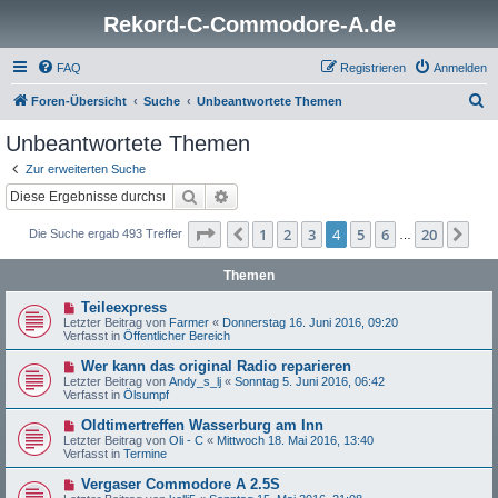
Rekord-C-Commodore-A.de
FAQ
Registrieren
Anmelden
S
Foren-Übersicht
Suche
Unbeantwortete Themen
u
Unbeantwortete Themen
c
Zur erweiterten Suche
h
Suche
Erweiterte Suche
e
Seite
4
von
20
1
2
3
4
5
6
20
Vorherige
Näc
Die Suche ergab 493 Treffer
…
Themen
N
Teileexpress
e
Letzter Beitrag von
Farmer
«
Donnerstag 16. Juni 2016, 09:20
u
Verfasst in
Öffentlicher Bereich
e
r
N
Wer kann das original Radio reparieren
B
e
Letzter Beitrag von
Andy_s_lj
«
Sonntag 5. Juni 2016, 06:42
e
u
Verfasst in
Ölsumpf
i
e
t
r
N
Oldtimertreffen Wasserburg am Inn
r
B
e
a
Letzter Beitrag von
Oli - C
«
Mittwoch 18. Mai 2016, 13:40
e
u
g
Verfasst in
Termine
i
e
t
r
N
Vergaser Commodore A 2.5S
r
B
e
a