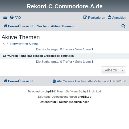
Rekord-C-Commodore-A.de
FAQ
Registrieren
Anmelden
S
Foren-Übersicht
Suche
Aktive Themen
u
Aktive Themen
c
Zur erweiterten Suche
h
Die Suche ergab 0 Treffer • Seite
1
von
1
e
Es wurden keine passenden Ergebnisse gefunden.
Die Suche ergab 0 Treffer • Seite
1
von
1
Gehe zu
Foren-Übersicht
Alle Cookies löschen
Alle Zeiten sind
UTC+01:00
Powered by
phpBB
® Forum Software © phpBB Limited
Deutsche Übersetzung durch
phpBB.de
Datenschutz
|
Nutzungsbedingungen