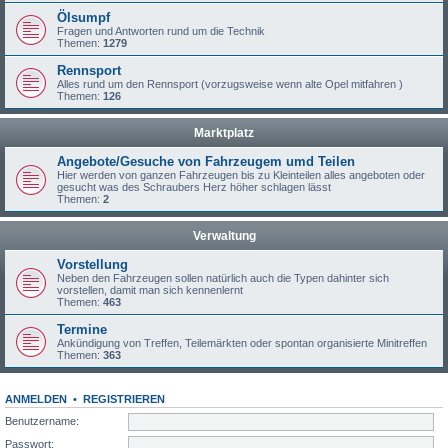
Ölsumpf
Fragen und Antworten rund um die Technik
Themen:
1279
Rennsport
Alles rund um den Rennsport (vorzugsweise wenn alte Opel mitfahren )
Themen:
126
Marktplatz
Angebote/Gesuche von Fahrzeugem umd Teilen
Hier werden von ganzen Fahrzeugen bis zu Kleinteilen alles angeboten oder
gesucht was des Schraubers Herz höher schlagen lässt
Themen:
2
Verwaltung
Vorstellung
Neben den Fahrzeugen sollen natürlich auch die Typen dahinter sich
vorstellen, damit man sich kennenlernt
Themen:
463
Termine
Ankündigung von Treffen, Teilemärkten oder spontan organisierte Minitreffen
Themen:
363
ANMELDEN
•
REGISTRIEREN
Benutzername:
Passwort: