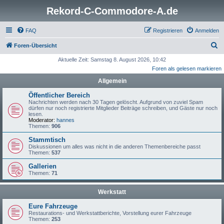
Rekord-C-Commodore-A.de
FAQ
Registrieren
Anmelden
S
Foren-Übersicht
u
Aktuelle Zeit: Samstag 8. August 2026, 10:42
Foren als gelesen markieren
c
Allgemein
h
e
Öffentlicher Bereich
Nachrichten werden nach 30 Tagen gelöscht. Aufgrund von zuviel Spam
dürfen nur noch registrierte Mitglieder Beiträge schreiben, und Gäste nur noch
lesen.
Moderator:
hannes
Themen:
906
Stammtisch
Diskussionen um alles was nicht in die anderen Themenbereiche passt
Themen:
537
Gallerien
Themen:
71
Werkstatt
Eure Fahrzeuge
Restaurations- und Werkstattberichte, Vorstellung eurer Fahrzeuge
Themen:
253